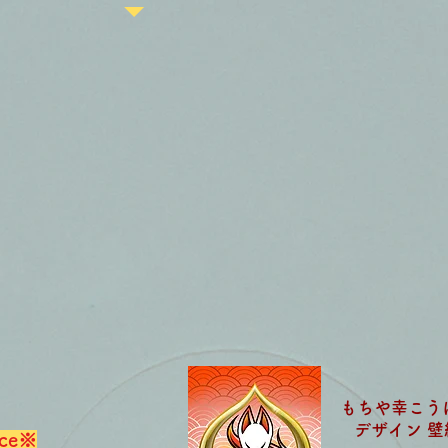
もちや幸こう
​デザイン 壁
ice※