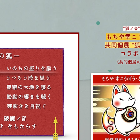
"​狐ノ
もちや幸こ
共同個展
"
​コラ
(共同個展