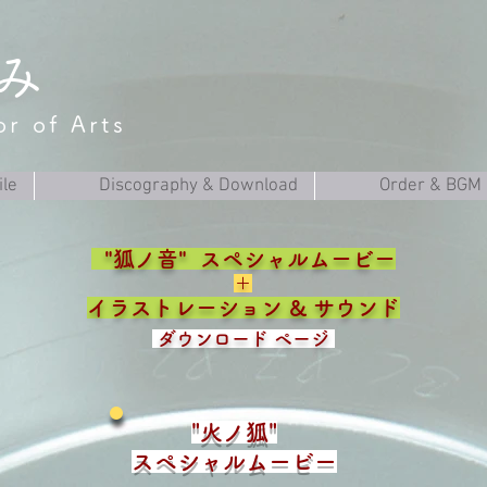
み
r of Arts
ile
Discography & Download
Order & BGM
"狐ノ音" ​スペシャルムービー
​＋
イラストレーション & サウンド
ダウンロード ページ
"火ノ狐"
​スペシャルムービー