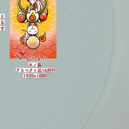
と
な
す​
☝︎
Click !!
火ノ狐
アスペクト比16対9
1920×1080