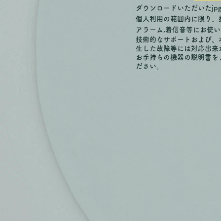
ダウンロードいただいたjp
個人利用の範囲内に限り、携
アラ
ーム,着信音等にお使
技術的なサポートおよび、
生した故障等には対応出来か
お手持ちの機器の説明書を
ださい。