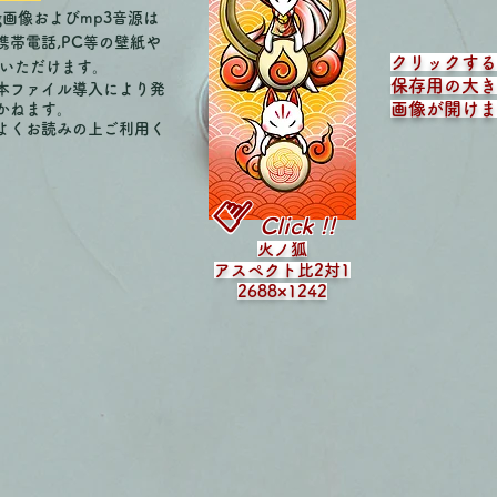
g画像およびmp3音源は
帯電話,PC等の壁紙や
クリックする
いいただけます。
保存用の大き
本ファイル導入により発
画像が開けま
ねます。​
よくお読みの上ご利用く
☝︎
Click !!
火ノ狐
アスペクト比2対1
2688×1242