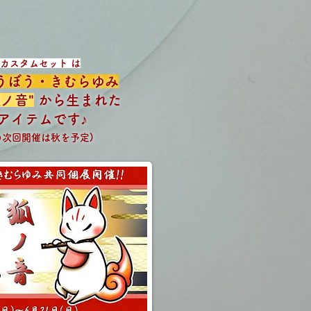
音"カスタムセット は
うぼう・きむらゆみ
狐ノ音"
から生まれた
ボアイテムです♪
の次回開催は秋を予定)