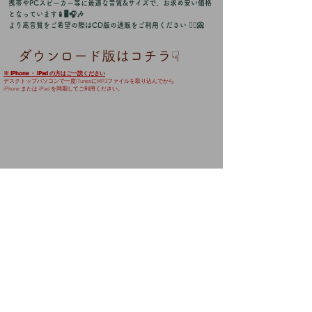
携帯やPCスピーカー等に最適な音質&サイズで、お求め安い価格
となっています📱🖥🎧🎶
より高音質をご希望の際はCD版の通販をご利用ください 💁‍♀️📀
ダウンロード版はコチラ☟
※
iPhone ・ iPad の方はご一読ください
デスクトップパソコンで一度iTunesにMP3ファイルを取り込んでから
iPhone または iPad を同期してご利用ください。