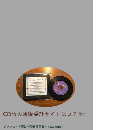
CD版の通販委託サイトはコチラ☝︎
ダウンロード版はMP3最高音質♬ (
320kbps
)