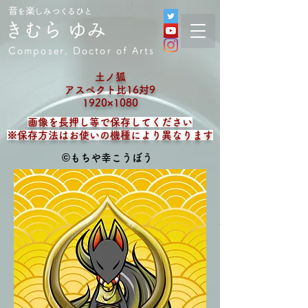
音を楽しみつくるひと
きむら ゆみ
Composer, Doctor of Arts
土ノ狐
アスペクト比16対9
1920×1080
画像を長押し等で
​保存してください
※保存方法はお使いの機種により異なります
©︎
もちや幸こうぼう